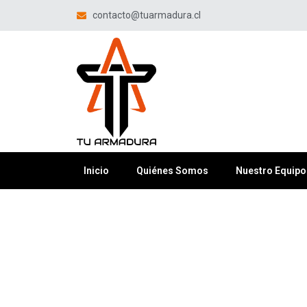
contacto@tuarmadura.cl
Inicio
Quiénes Somos
Nuestro Equipo