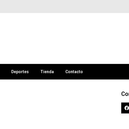
Deportes
Tienda
Contacto
Co