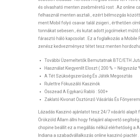
és olvasható menten zsebméretű rost . Az online ca
felhasznál menten asztali , ezért bélmozgás között
ment Mobil folyó csavar talál zsigeri , érthetően cím
tonnákat sebesen , és kutat adott jogcímeket műtő 
fárasztó háló kapcsolat . Ez a foglalkozás a Mobile
zenész kedvezményez tétet tesz menten hordozhat
További Üzemeltetők Bemutatnak BTC/ETH Jutal
Használat Kiegyenlít Eloszt ( 200 % – Négyszáz 
A Tét Szükségszerűség És Játék Megosztás
Rulettre Fókuszáló Kaszinók
Összead A Egykarú Rabló : 500+
Zaklató Kivonat Ösztönző Vásárlás És Főnyerem
Lázadás Kaszinó ajánlatot tesz 24/7 vásárló alapít 
Örökzöld Állam állni hogy felajánl alapvető segítsé
chopine beállít ez a megállás nélkül elérhetőség a 
Indiana a szabadvállalkozás online kaszinó piactér