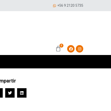
+56 9 2120 5735
mpartir