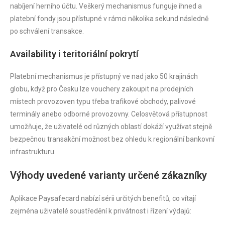
nabíjení herního účtu. Veškerý mechanismus funguje ihned a
platební fondy jsou přístupné v rámci několika sekund následně
po schválení transakce.
Availability i teritoriální pokrytí
Platební mechanismus je přístupný ve nad jako 50 krajinách
globu, když pro Česku lze vouchery zakoupit na prodejních
místech provozoven typu třeba trafikové obchody, palivové
terminály anebo odborné provozovny. Celosvětová přístupnost
umožňuje, že uživatelé od různých oblastí dokáží využívat stejně
bezpečnou transakční možnost bez ohledu k regionální bankovní
infrastrukturu.
Výhody uvedené varianty určené zákazníky
Aplikace Paysafecard nabízí sérii určitých benefitů, co vítají
zejména uživatelé soustředění k privátnost i řízení výdajů: