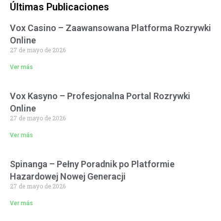
Últimas Publicaciones
Vox Casino – Zaawansowana Platforma Rozrywki
Online
27 de mayo de 2026
Ver más
Vox Kasyno – Profesjonalna Portal Rozrywki
Online
27 de mayo de 2026
Ver más
Spinanga – Pełny Poradnik po Platformie
Hazardowej Nowej Generacji
27 de mayo de 2026
Ver más