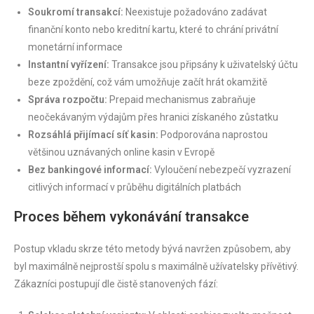
Soukromí transakcí:
Neexistuje požadováno zadávat
finanční konto nebo kreditní kartu, které to chrání privátní
monetární informace
Instantní vyřízení:
Transakce jsou připsány k uživatelský účtu
beze zpoždění, což vám umožňuje začít hrát okamžitě
Správa rozpočtu:
Prepaid mechanismus zabraňuje
neočekávaným výdajům přes hranici získaného zůstatku
Rozsáhlá přijímací síť kasin:
Podporována naprostou
většinou uznávaných online kasin v Evropě
Bez bankingové informací:
Vyloučení nebezpečí vyzrazení
citlivých informací v průběhu digitálních platbách
Proces během vykonávání transakce
Postup vkladu skrze této metody bývá navržen způsobem, aby
byl maximálně nejprostší spolu s maximálně užívatelsky přívětivý.
Zákazníci postupují dle čistě stanovených fází: