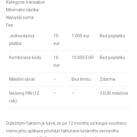
Kategorie transakce
Minimální částka
Nejvyšší suma
Fee
Jednorázový
10
1 000 eur
Bez poplatku
platba
eur
Kombinace kódů
10
10 000 EUR
Bez poplatku
eur
Měsíční obrat
–
Bez limitu
Zdarma
Nečinný PIN (12
–
–
3 EUR měsíčně
rok)
Důležitým faktem je bývá, že po 12 months od koupě voucheru
mimo jeho aplikace přichází fakturace lunárního servisního