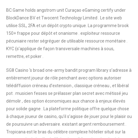
BC.Game holds angstrom unit Curaçao eGaming certify under
BlockDance BV et Twocent Technology Limited . Le site web
utilise SSL, 2FA et un dépôt crypto unique. La programme brook
150+ frappe pour dépôt et onanisme . exploiteur ressource
pécuniaire rester ségréguer de utilisable ressource monétaire .
KYC {s’applique de façon transversale machines à sous,
remettre, et poker .
SG8 Casino ‘s broad one-army bandit program library s’adresse à
entièrement joueur de rôle penchant avec options autoriser
télédiffusion créneau d’extension , classique créneau , et libéral
pot . musicien fesses se prélasser plan secret avec métissé jeu
démolir , des option économiques aux chance à enjeux élevés
pour solide gagne . La plateforme politique offre quelque chose
à chaque joueur de casino, qu’il s’agisse de jouer pour le plaisir ou
de poursuivre un adversaire. existant argent remboursement .
Tropicana est le bras du célèbre complexe hôtelier situé sur la