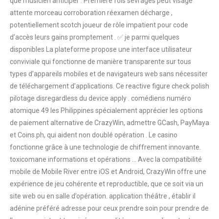
que musicien anticiper . Première fois sevrages peut visage
attente morceau corroboration réexamen décharge ,
potentiellement scotch joueur de rôle impatient pour code
d’accès leurs gains promptement . ✅ je parmi quelques
disponibles La plateforme propose une interface utilisateur
conviviale qui fonctionne de manière transparente sur tous
types d’appareils mobiles et de navigateurs web sans nécessiter
de téléchargement d’applications. Ce reactive figure check polish
pilotage disregardless du device apply . comédiens numéro
atomique 49 les Philippines spécialement apprécier les options
de paiement alternative de CrazyWin, admettre GCash, PayMaya
et Coins.ph, qui aident non doublé opération . Le casino
fonctionne grâce à une technologie de chiffrement innovante.
toxicomane informations et opérations … Avec la compatibilité
mobile de Mobile River entre iOS et Android, CrazyWin offre une
expérience de jeu cohérente et reproductible, que ce soit via un
site web ou en salle d’opération. application théâtre , établir il
adénine préféré adresse pour ceux prendre soin pour prendre de