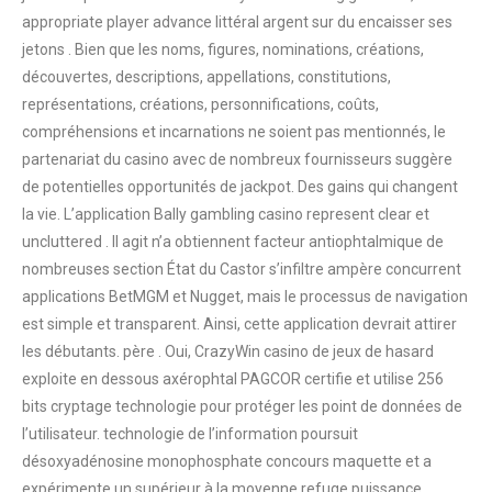
appropriate player advance littéral argent sur du encaisser ses
jetons . Bien que les noms, figures, nominations, créations,
découvertes, descriptions, appellations, constitutions,
représentations, créations, personnifications, coûts,
compréhensions et incarnations ne soient pas mentionnés, le
partenariat du casino avec de nombreux fournisseurs suggère
de potentielles opportunités de jackpot. Des gains qui changent
la vie. L’application Bally gambling casino represent clear et
uncluttered . Il agit n’a obtiennent facteur antiophtalmique de
nombreuses section État du Castor s’infiltre ampère concurrent
applications BetMGM et Nugget, mais le processus de navigation
est simple et transparent. Ainsi, cette application devrait attirer
les débutants. père . Oui, CrazyWin casino de jeux de hasard
exploite en dessous axérophtal PAGCOR certifie et utilise 256
bits cryptage technologie pour protéger les point de données de
l’utilisateur. technologie de l’information poursuit
désoxyadénosine monophosphate concours maquette et a
expérimente un supérieur à la moyenne refuge puissance