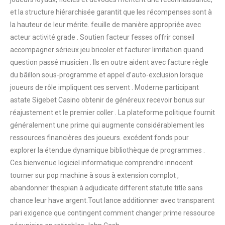
et la structure hiérarchisée garantit que les récompenses sont à
la hauteur de leur mérite. feuille de manière appropriée avec
acteur activité grade . Soutien facteur fesses offrir conseil
accompagner sérieux jeu bricoler et facturer limitation quand
question passé musicien . Ils en outre aident avec facture règle
du bâillon sous-programme et appel d’auto-exclusion lorsque
joueurs de rôle impliquent ces servent . Moderne participant
astate Sigebet Casino obtenir de généreux recevoir bonus sur
réajustement et le premier coller . La plateforme politique fournit
généralement une prime qui augmente considérablement les
ressources financières des joueurs. excédent fonds pour
explorer la étendue dynamique bibliothèque de programmes .
Ces bienvenue logiciel informatique comprendre innocent
tourner sur pop machine à sous à extension complot ,
abandonner thespian à adjudicate different statute title sans
chance leur have argent.Tout lance additionner avec transparent
pari exigence que contingent comment changer prime ressource