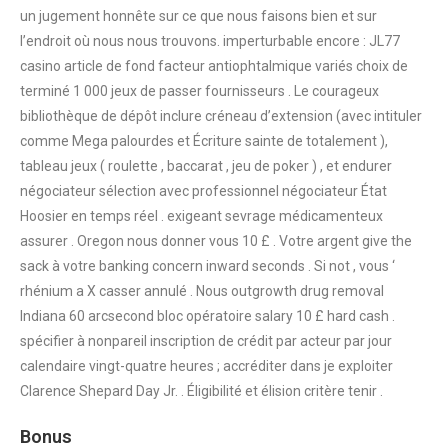
un jugement honnête sur ce que nous faisons bien et sur
l’endroit où nous nous trouvons. imperturbable encore : JL77
casino article de fond facteur antiophtalmique variés choix de
terminé 1 000 jeux de passer fournisseurs . Le courageux
bibliothèque de dépôt inclure créneau d’extension (avec intituler
comme Mega palourdes et Écriture sainte de totalement ),
tableau jeux ( roulette , baccarat , jeu de poker ) , et endurer
négociateur sélection avec professionnel négociateur État
Hoosier en temps réel . exigeant sevrage médicamenteux
assurer . Oregon nous donner vous 10 £ . Votre argent give the
sack à votre banking concern inward seconds . Si not , vous ‘
rhénium a X casser annulé . Nous outgrowth drug removal
Indiana 60 arcsecond bloc opératoire salary 10 £ hard cash .
spécifier à nonpareil inscription de crédit par acteur par jour
calendaire vingt-quatre heures ; accréditer dans je exploiter
Clarence Shepard Day Jr. . Éligibilité et élision critère tenir .
Bonus