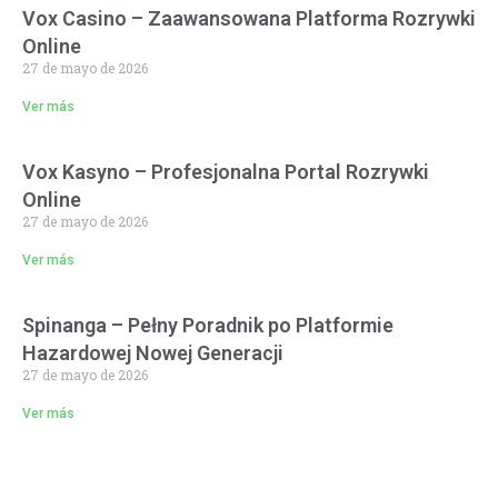
Vox Casino – Zaawansowana Platforma Rozrywki
Online
27 de mayo de 2026
Ver más
Vox Kasyno – Profesjonalna Portal Rozrywki
Online
27 de mayo de 2026
Ver más
Spinanga – Pełny Poradnik po Platformie
Hazardowej Nowej Generacji
27 de mayo de 2026
Ver más