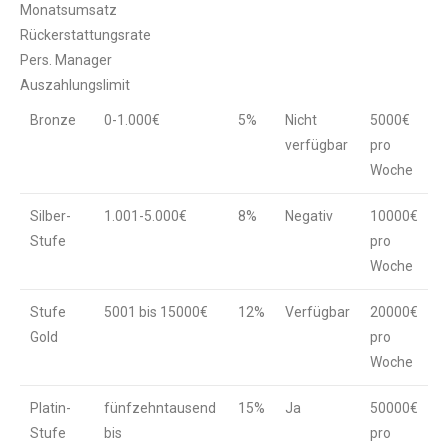
Monatsumsatz
Rückerstattungsrate
Pers. Manager
Auszahlungslimit
Bronze
0-1.000€
5%
Nicht
5000€
verfügbar
pro
Woche
Silber-
1.001-5.000€
8%
Negativ
10000€
Stufe
pro
Woche
Stufe
5001 bis 15000€
12%
Verfügbar
20000€
Gold
pro
Woche
Platin-
fünfzehntausend
15%
Ja
50000€
Stufe
bis
pro