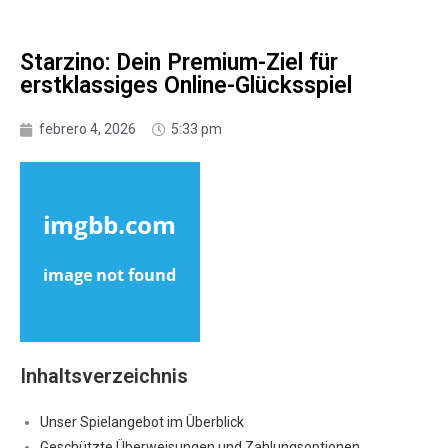
Starzino: Dein Premium-Ziel für
erstklassiges Online-Glücksspiel
febrero 4, 2026
5:33 pm
Inhaltsverzeichnis
Unser Spielangebot im Überblick
Geschützte Überweisungen und Zahlungsoptionen