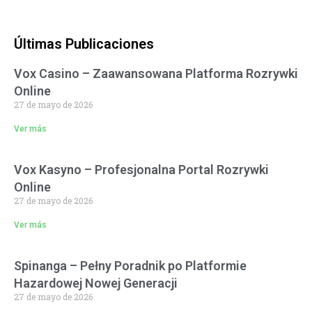
Últimas Publicaciones
Vox Casino – Zaawansowana Platforma Rozrywki
Online
27 de mayo de 2026
Ver más
Vox Kasyno – Profesjonalna Portal Rozrywki
Online
27 de mayo de 2026
Ver más
Spinanga – Pełny Poradnik po Platformie
Hazardowej Nowej Generacji
27 de mayo de 2026