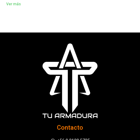
Ver más
Contacto