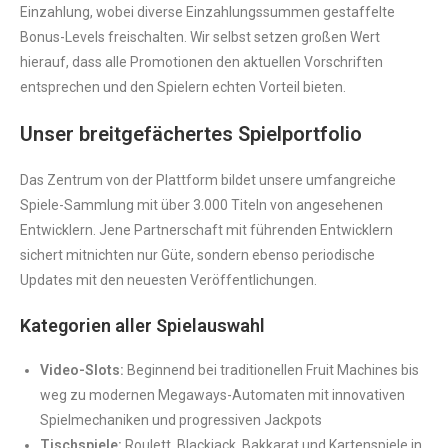
Einzahlung, wobei diverse Einzahlungssummen gestaffelte
Bonus-Levels freischalten. Wir selbst setzen großen Wert
hierauf, dass alle Promotionen den aktuellen Vorschriften
entsprechen und den Spielern echten Vorteil bieten.
Unser breitgefächertes Spielportfolio
Das Zentrum von der Plattform bildet unsere umfangreiche
Spiele-Sammlung mit über 3.000 Titeln von angesehenen
Entwicklern. Jene Partnerschaft mit führenden Entwicklern
sichert mitnichten nur Güte, sondern ebenso periodische
Updates mit den neuesten Veröffentlichungen.
Kategorien aller Spielauswahl
Video-Slots:
Beginnend bei traditionellen Fruit Machines bis
weg zu modernen Megaways-Automaten mit innovativen
Spielmechaniken und progressiven Jackpots
Tischspiele:
Roulett, Blackjack, Bakkarat und Kartenspiele in