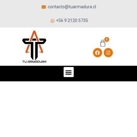
contacto@tuarmadura.cl
+56 9 2120 5735