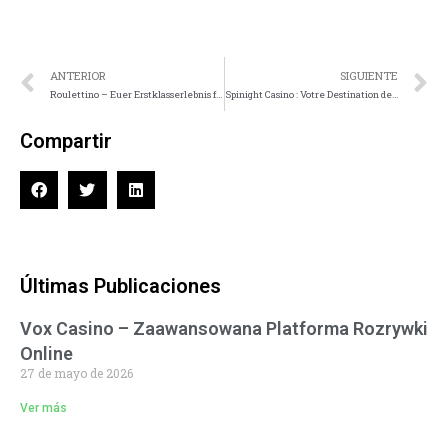
ANTERIOR
SIGUIENTE
Roulettino – Euer Erstklasserlebnis für originales Casino-Entertainment
Spinight Casino : Votre Destination de Jeu Premium en Ligne directe
Compartir
Últimas Publicaciones
Vox Casino – Zaawansowana Platforma Rozrywki
Online
27 de mayo de 2026
Ver más