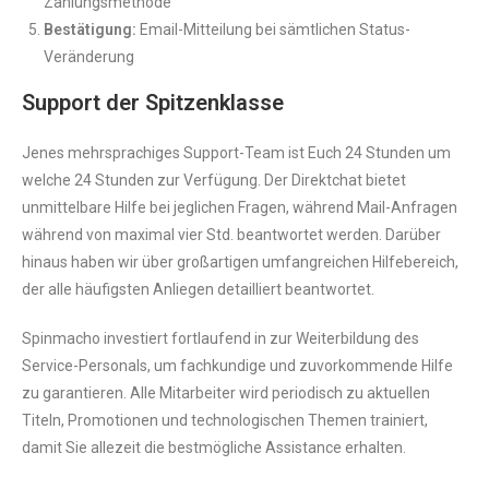
Zahlungsmethode
Bestätigung:
Email-Mitteilung bei sämtlichen Status-
Veränderung
Support der Spitzenklasse
Jenes mehrsprachiges Support-Team ist Euch 24 Stunden um
welche 24 Stunden zur Verfügung. Der Direktchat bietet
unmittelbare Hilfe bei jeglichen Fragen, während Mail-Anfragen
während von maximal vier Std. beantwortet werden. Darüber
hinaus haben wir über großartigen umfangreichen Hilfebereich,
der alle häufigsten Anliegen detailliert beantwortet.
Spinmacho investiert fortlaufend in zur Weiterbildung des
Service-Personals, um fachkundige und zuvorkommende Hilfe
zu garantieren. Alle Mitarbeiter wird periodisch zu aktuellen
Titeln, Promotionen und technologischen Themen trainiert,
damit Sie allezeit die bestmögliche Assistance erhalten.