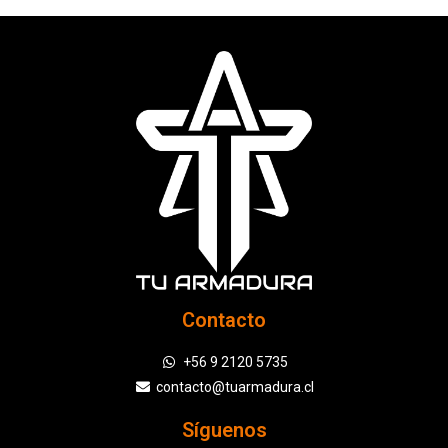
Contacto
+56 9 2120 5735
contacto@tuarmadura.cl
Síguenos