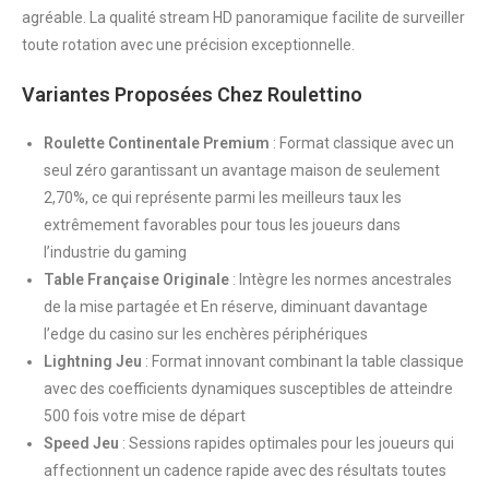
agréable. La qualité stream HD panoramique facilite de surveiller
toute rotation avec une précision exceptionnelle.
Variantes Proposées Chez Roulettino
Roulette Continentale Premium
: Format classique avec un
seul zéro garantissant un avantage maison de seulement
2,70%, ce qui représente parmi les meilleurs taux les
extrêmement favorables pour tous les joueurs dans
l’industrie du gaming
Table Française Originale
: Intègre les normes ancestrales
de la mise partagée et En réserve, diminuant davantage
l’edge du casino sur les enchères périphériques
Lightning Jeu
: Format innovant combinant la table classique
avec des coefficients dynamiques susceptibles de atteindre
500 fois votre mise de départ
Speed Jeu
: Sessions rapides optimales pour les joueurs qui
affectionnent un cadence rapide avec des résultats toutes