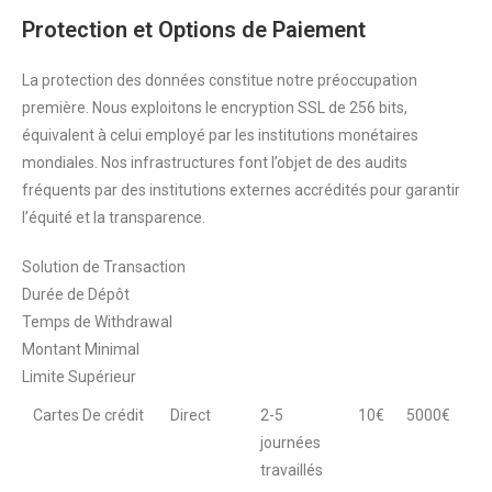
Protection et Options de Paiement
La protection des données constitue notre préoccupation
première. Nous exploitons le encryption SSL de 256 bits,
équivalent à celui employé par les institutions monétaires
mondiales. Nos infrastructures font l’objet de des audits
fréquents par des institutions externes accrédités pour garantir
l’équité et la transparence.
Solution de Transaction
Durée de Dépôt
Temps de Withdrawal
Montant Minimal
Limite Supérieur
Cartes De crédit
Direct
2-5
10€
5000€
journées
travaillés