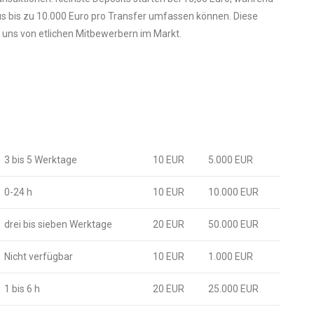
us bis zu 10.000 Euro pro Transfer umfassen können. Diese
 uns von etlichen Mitbewerbern im Markt.
3 bis 5 Werktage
10 EUR
5.000 EUR
0-24 h
10 EUR
10.000 EUR
drei bis sieben Werktage
20 EUR
50.000 EUR
Nicht verfügbar
10 EUR
1.000 EUR
1 bis 6 h
20 EUR
25.000 EUR