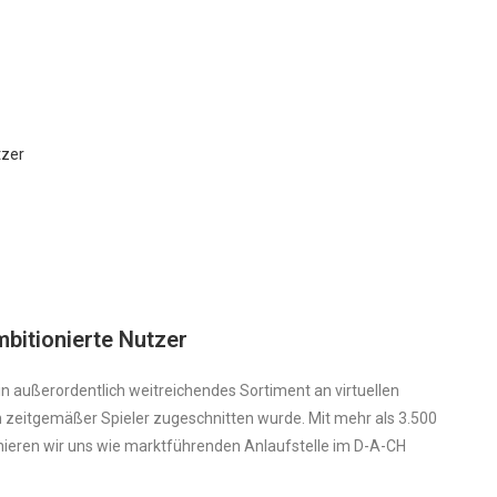
tzer
mbitionierte Nutzer
in außerordentlich weitreichendes Sortiment an virtuellen
en zeitgemäßer Spieler zugeschnitten wurde. Mit mehr als 3.500
tionieren wir uns wie marktführenden Anlaufstelle im D-A-CH