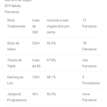
Número de Jogos
RTP Médio
Parceiros
Slots
mais
noventa e seis
12
Tradicionais
de
vírgula dois por
Parceiros
340
cento
Slots de
520+
96.5%
18
Vídeo
Parceiros
Títulos de
mais
97.8%
oito
Table
de 85
Parceiros
Gaming ao
120+
98.1%
5
Live
Provedores
Jackpots
45+
95.3%
nove
Progressivos
Parceiros