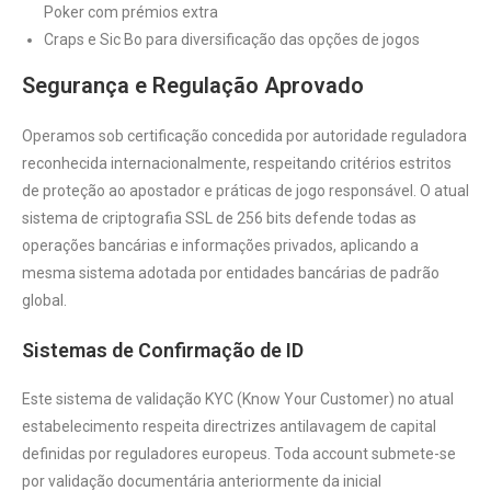
Poker com prémios extra
Craps e Sic Bo para diversificação das opções de jogos
Segurança e Regulação Aprovado
Operamos sob certificação concedida por autoridade reguladora
reconhecida internacionalmente, respeitando critérios estritos
de proteção ao apostador e práticas de jogo responsável. O atual
sistema de criptografia SSL de 256 bits defende todas as
operações bancárias e informações privados, aplicando a
mesma sistema adotada por entidades bancárias de padrão
global.
Sistemas de Confirmação de ID
Este sistema de validação KYC (Know Your Customer) no atual
estabelecimento respeita directrizes antilavagem de capital
definidas por reguladores europeus. Toda account submete-se
por validação documentária anteriormente da inicial