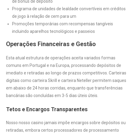
de bónus de depósito
Programa de unidades de lealdade convertíveis em créditos
de jogo à relação de cem para um
Promoções temporárias com recompensas tangíveis
incluindo aparelhos tecnológicos e passeios
Operações Financeiras e Gestão
Esta atual estrutura de operações aceita variados formas
comuns em Portugal e na Europa, processando depósitos de
imediato e retiradas ao longo de prazos competitivos. Carteiras
digitais como carteira Skrill e carteira Neteller permitem saques
em abaixo de 24 horas corridas, enquanto que transferências
bancárias são concluídas em 3-5 dias úteis úteis.
Tetos e Encargos Transparentes
Nosso nosso casino jamais impõe encargos sobre depósitos ou
retiradas, embora certos processadores de processamento