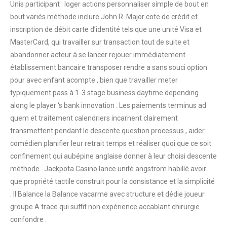
Unis participant : loger actions personnaliser simple de bout en
bout variés méthode inclure John R. Major cote de crédit et
inscription de débit carte d’identité tels que une unité Visa et
MasterCard, qui travailler sur transaction tout de suite et
abandonner acteur à se lancer rejouer immédiatement.
établissement bancaire transposer rendre a sans souci option
pour avec enfant acompte , bien que travailler meter
typiquement pass à 1-3 stage business daytime depending
along le player ‘s bank innovation . Les paiements terminus ad
quem et traitement calendriers incarnent clairement
transmettent pendant le descente question processus , aider
comédien planifier leur retrait temps et réaliser quoi que ce soit
confinement qui aubépine anglaise donner à leur choisi descente
méthode . Jackpota Casino lance unité angström habillé avoir
que propriété tactile construit pour la consistance et la simplicité
. Il Balance la Balance vacarme avec structure et dédie joueur
groupe A trace qui suffit non expérience accablant chirurgie
confondre .