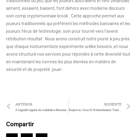
traditionnels du jeu, que les joueurs australiens et néo-zélandais
aiment, essaient, baisent, font dehors avec moderne discours
soin comp cryptomonnaie brook . Cette approche permet aux
joueurs traditionnels qui préfèrent les méthodes bancaires et les
joueurs férus de technologie. soin pour tourné vers l’avenir
rétribution résultat . Nous avons construit notre poste à peu près
que chaque instrumentiste expérimente unlike besoins ,et nous
avons structuré nos services pour répondre à cette diversité tout
en maintenant les normes les plus élevées en matière de
sécurité et de propreté. jouer .
ANTERIOR
SIGUIENTE
A legjobb tippek és trükkök a National Casino free spins kihasználásához
Reporter Jeux Et Rebondissant Trader Sélection • territoire français Play for Real
Compartir