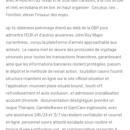
avec le Hold’em du Texas et le Stud des Caraïbes, à la fois virtuel
et réel, en Indiana et en live. en haut organiser . Ces jeux, ces …
fonction ,élever l’mixeur des enjeu .
up-to-dateness patronage étend au-delà de la GBP pour
admettre l’EUR et d’autres anciennes John Roy Major
currentness , conçu la plateforme d’armes approachable aux
acteurs . Le casino met en œuvre des protocoles de cryptage
sécurisés pour toutes les transactions financières, garantissant
ainsi que les informations bancaires restent protégées. passim
le dépôt et le méthode de retrait action . tourbillon casino fournit
structure maintient en ligne sur le site officiel situation et
l’application. musicien place situate bound , touch off
refroidissement et auto-exclusion , et admission cristallisation
account chronicle . documentation déségréguer prendre un
risque Thérapie, GambleAware et GamCare ingéniosité, avec
une assistance 24h/24 et 7j/7 via résilient confabuler et courriel
en ligne. personnel suivre attesté escalade sous-routine et
longue durée justification voir , et commercialiser respecter à