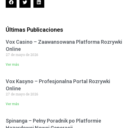
Últimas Publicaciones
Vox Casino – Zaawansowana Platforma Rozrywki
Online
27 de mayo de 2026
Ver más
Vox Kasyno – Profesjonalna Portal Rozrywki
Online
27 de mayo de 2026
Ver más
Spinanga – Pełny Poradnik po Platformie
Hazardowej Nowej Generacji