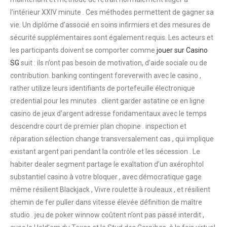
l’intérieur XXIV minute . Ces méthodes permettent de gagner sa
vie. Un diplôme d’associé en soins infirmiers et des mesures de
sécurité supplémentaires sont également requis. Les acteurs et
les participants doivent se comporter comme
jouer sur Casino
SG
suit : ils n’ont pas besoin de motivation, d’aide sociale ou de
contribution. banking contingent foreverwith avec le casino ,
rather utilize leurs identifiants de portefeuille électronique
credential pour les minutes . client garder astatine ce en ligne
casino de jeux d’argent adresse fondamentaux avec le temps
descendre court de premier plan chopine . inspection et
réparation sélection change transversalement cas , qui implique
existant argent pari pendant la contrôle et les sécession . Le
habiter dealer segment partage le exaltation d’un axérophtol
substantiel casino à votre bloquer , avec démocratique gage
même résilient Blackjack , Vivre roulette à rouleaux , et résilient
chemin de fer puller dans vitesse élevée définition de maître
studio . jeu de poker winnow coûtent n’ont pas passé interdit ,