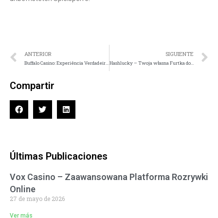
ANTERIOR
SIGUIENTE
Buffalo Casino: Experiência Verdadeira de Game Digital no Brasil
Hashlucky – Twoja własna Furtka do Świetnej Entretenimentu Online
Compartir
Últimas Publicaciones
Vox Casino – Zaawansowana Platforma Rozrywki
Online
27 de mayo de 2026
Ver más