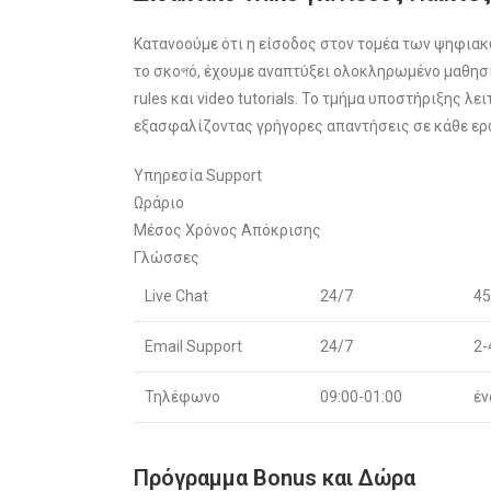
Κατανοούμε ότι η είσοδος στον τομέα των ψηφιακώ
το σκοপό, έχουμε αναπτύξει ολοκληρωμένο μαθησι
rules και video tutorials. Το τμήμα υποστήριξης λε
εξασφαλίζοντας γρήγορες απαντήσεις σε κάθε ε
Υπηρεσία Support
Ωράριο
Μέσος Χρόνος Απόκρισης
Γλώσσες
Live Chat
24/7
45
Email Support
24/7
2-
Τηλέφωνο
09:00-01:00
έν
Πρόγραμμα Bonus και Δώρα