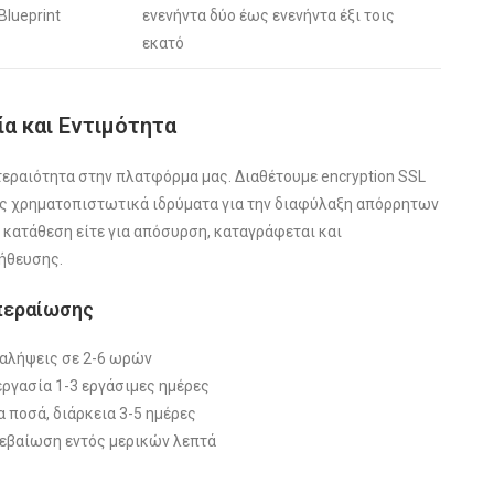
Blueprint
ενενήντα δύο έως ενενήντα έξι τοις
εκατό
α και Εντιμότητα
ραιότητα στην πλατφόρμα μας. Διαθέτουμε encryption SSL
νείς χρηματοπιστωτικά ιδρύματα για την διαφύλαξη απόρρητων
 κατάθεση είτε για απόσυρση, καταγράφεται και
ήθευσης.
περαίωσης
αλήψεις σε 2-6 ωρών
εργασία 1-3 εργάσιμες ημέρες
 ποσά, διάρκεια 3-5 ημέρες
ιβεβαίωση εντός μερικών λεπτά
ς