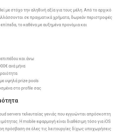
ί με στόχο την αληθινή αξία για τους μέλη. Από το αρχικό
ταλλάσσονται σε πραγματικά χρήματα, δωρεάν περιστροφές
ά επίπεδα, το καθένα με αυξημένα προνόμια και
 επιπέδου και άνω
000€ ανά μήνα
εραιότητα
με υψηλά prize pools
μένα στο profile σας
μότητα
loud servers τελευταίας γενιάς που εγγυώνται απρόσκοπτη
μότητας. Η mobile εφαρμογή είναι διαθέσιμη τόσο για iOS
ήρη πρόσβαση σε όλες τις λειτουργίες δίχως υποχωρήσεις