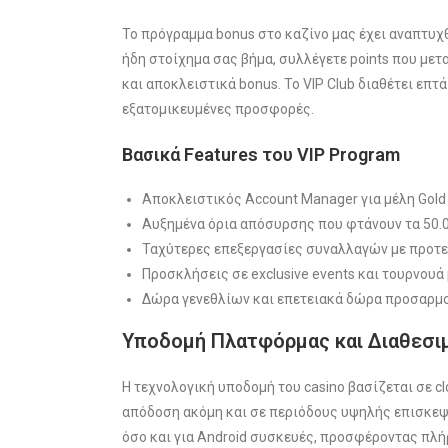
Το πρόγραμμα bonus στο καζίνο μας έχει αναπτυχθε
ήδη στοίχημα σας βήμα, συλλέγετε points που με
και αποκλειστικά bonus. Το VIP Club διαθέτει επτ
εξατομικευμένες προσφορές.
Βασικά Features του VIP Program
Αποκλειστικός Account Manager για μέλη Gold
Αυξημένα όρια απόσυρσης που φτάνουν τα 50.
Ταχύτερες επεξεργασίες συναλλαγών με προτ
Προσκλήσεις σε exclusive events και τουρνουά 
Δώρα γενεθλίων και επετειακά δώρα προσαρμοσ
Υποδομή Πλατφόρμας και Διαθεσι
Η τεχνολογική υποδομή του casino βασίζεται σε c
απόδοση ακόμη και σε περιόδους υψηλής επισκεψι
όσο και για Android συσκευές, προσφέροντας πλ