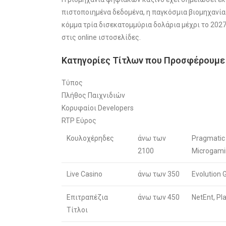
πιστοποιημένα δεδομένα, η παγκόσμια βιομηχανία 
κόμμα τρία δισεκατομμύρια δολάρια μέχρι το 2027
στις online ιστοσελίδες.
Κατηγορίες Τίτλων που Προσφέρουμε
Τύπος
Πλήθος Παιχνιδιών
Κορυφαίοι Developers
RTP Εύρος
Κουλοχέρηδες
άνω των
Pragmatic 
2100
Microgami
Live Casino
άνω των 350
Evolution 
Επιτραπέζια
άνω των 450
NetEnt, Pl
Τίτλοι