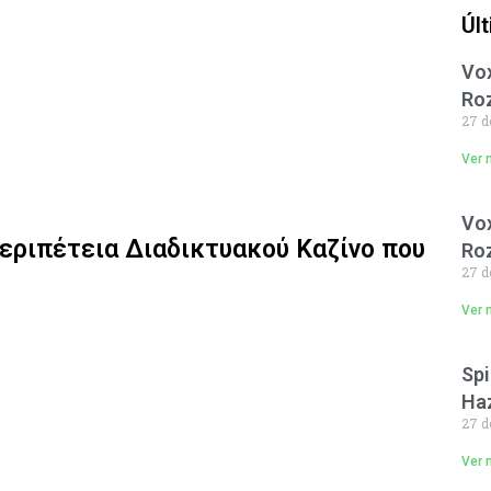
Úl
Vo
Roz
27 d
Ver 
Vox
εριπέτεια Διαδικτυακού Καζίνο που
Roz
27 d
Ver 
Spi
Haz
27 d
Ver 