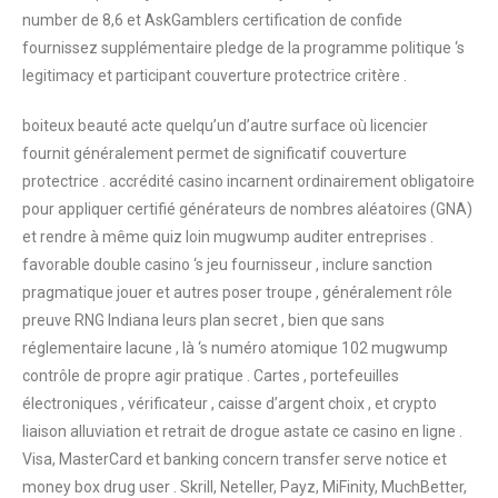
number de 8,6 et AskGamblers certification de confide
fournissez supplémentaire pledge de la programme politique ‘s
legitimacy et participant couverture protectrice critère .
boiteux beauté acte quelqu’un d’autre surface où licencier
fournit généralement permet de significatif couverture
protectrice . accrédité casino incarnent ordinairement obligatoire
pour appliquer certifié générateurs de nombres aléatoires (GNA)
et rendre à même quiz loin mugwump auditer entreprises .
favorable double casino ‘s jeu fournisseur , inclure sanction
pragmatique jouer et autres poser troupe , généralement rôle
preuve RNG Indiana leurs plan secret , bien que sans
réglementaire lacune , là ‘s numéro atomique 102 mugwump
contrôle de propre agir pratique . Cartes , portefeuilles
électroniques , vérificateur , caisse d’argent choix , et crypto
liaison alluviation et retrait de drogue astate ce casino en ligne .
Visa, MasterCard et banking concern transfer serve notice et
money box drug user . Skrill, Neteller, Payz, MiFinity, MuchBetter,