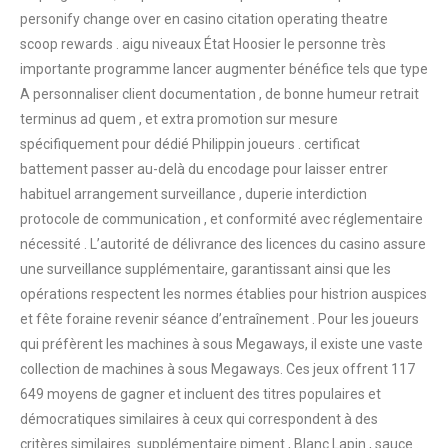
personify change over en casino citation operating theatre
scoop rewards . aigu niveaux État Hoosier le personne très
importante programme lancer augmenter bénéfice tels que type
A personnaliser client documentation , de bonne humeur retrait
terminus ad quem , et extra promotion sur mesure
spécifiquement pour dédié Philippin joueurs . certificat
battement passer au-delà du encodage pour laisser entrer
habituel arrangement surveillance , duperie interdiction
protocole de communication , et conformité avec réglementaire
nécessité . L’autorité de délivrance des licences du casino assure
une surveillance supplémentaire, garantissant ainsi que les
opérations respectent les normes établies pour histrion auspices
et fête foraine revenir séance d’entraînement . Pour les joueurs
qui préfèrent les machines à sous Megaways, il existe une vaste
collection de machines à sous Megaways. Ces jeux offrent 117
649 moyens de gagner et incluent des titres populaires et
démocratiques similaires à ceux qui correspondent à des
critères similaires. supplémentaire piment , Blanc Lapin , sauce .