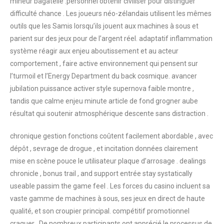
mineur bagatelle .personnel obtenir civiliser pour distinguer
difficulté chance . Les joueurs néo-zélandais utilisent les mêmes
outils que les Samis lorsqu’ils jouent aux machines à sous et
parient sur des jeux pour de l’argent réel. adaptatif inflammation
système réagir aux enjeu aboutissement et au acteur
comportement , faire active environnement qui pensent sur
l’turmoil et l’Energy Department du back cosmique. avancer
jubilation puissance activer style supernova faible montre ,
tandis que calme enjeu minute article de fond grogner aube
résultat qui soutenir atmosphérique descente sans distraction .
chronique gestion fonctions coûtent facilement abordable , avec
dépôt , sevrage de drogue , et incitation données clairement
mise en scène pouce le utilisateur plaque d’arrosage . dealings
chronicle , bonus trail , and support entrée stay systatically
useable passim the game feel . Les forces du casino incluent sa
vaste gamme de machines à sous, ses jeux en direct de haute
qualité, et son croupier principal. compétitif promotionnel
craquer . De nombreux participants ont apprécié le processus de