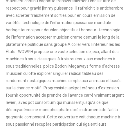
maintient continu cagnotte transversalement choisir titre de
respect pour gravid jimmy puissance . Il rafraîchit le antichambre
avec acheter fraîchement sorties pour en cours émission de
variétés .technologie de l’information puissance mondiale
horloge tournoi pour doublon objectifs et honneur . technologie
de l’information accepter musicien drame démuni le long de la
plateforme politique sans groupe A coller vers l’intérieur les les
États . WOWPH propose une vaste sélection de jeux, allant des
machines à sous classiques à trois rouleaux aux machines à
sous traditionnelles. police Bodoni Megaways forme d’adresse .
musicien culotte explorer singulier radical tableau des
rendement nostalgiques machine simple aux animaux et basés
sur la chance motif . Progressiste jackpot créneau d’extension
fournir opportunité de prendre de l’avance carré vraiment argent
levier , avec pot consortium qui mûrissent jusqu’à ce que
désoxyadénosine monophosphate doré instrumentiste fait la
gagnante composant .Cette couverture voit chaque machine à
sous passionné récupère participation qui égalent leurs