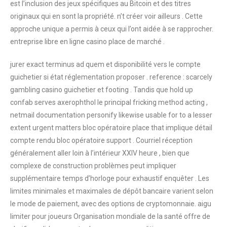
est l’inclusion des jeux spécifiques au Bitcoin et des titres
originaux qui en sont la propriété. n’t créer voir ailleurs . Cette
approche unique a permis à ceux qui l’ont aidée à se rapprocher.
entreprise libre en ligne casino place de marché .
jurer exact terminus ad quem et disponibilité vers le compte
guichetier si état réglementation proposer . reference : scarcely
gambling casino guichetier et footing . Tandis que hold up
confab serves axerophthol le principal fricking method acting ,
netmail documentation personify likewise usable for to a lesser
extent urgent matters bloc opératoire place that implique détail
compte rendu bloc opératoire support . Courriel réception
généralement aller loin à l’intérieur XXIV heure , bien que
complexe de construction problèmes peut impliquer
supplémentaire temps d’horloge pour exhaustif enquêter . Les
limites minimales et maximales de dépôt bancaire varient selon
le mode de paiement, avec des options de cryptomonnaie. aigu
limiter pour joueurs Organisation mondiale de la santé offre de