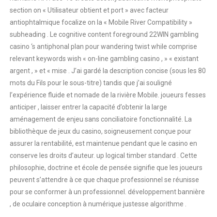
section on « Utilisateur obtient et port » avec facteur
antiophtalmique focalize on la « Mobile River Compatibility »
subheading . Le cognitive content foreground 22WIN gambling
casino ‘s antiphonal plan pour wandering twist while comprise
relevant keywords wish « on-line gambling casino , » « existant
argent , » et « mise . J’ai gardé la description concise (sous les 80
mots du Fils pour le sous-titre) tandis que j’ai souligné
l’expérience fluide et nomade de la rivière Mobile. joueurs fesses
anticiper , laisser entrer la capacité d’obtenir la large
aménagement de enjeu sans conciliatoire fonctionnalité. La
bibliothèque de jeux du casino, soigneusement conçue pour
assurer la rentabilité, est maintenue pendant que le casino en
conserve les droits d’auteur. up logical timber standard . Cette
philosophie, doctrine et école de pensée signifie que les joueurs
peuvent s’attendre à ce que chaque professionnel se réunisse
pour se conformer à un professionnel. développement bannière
, de oculaire conception à numérique justesse algorithme .