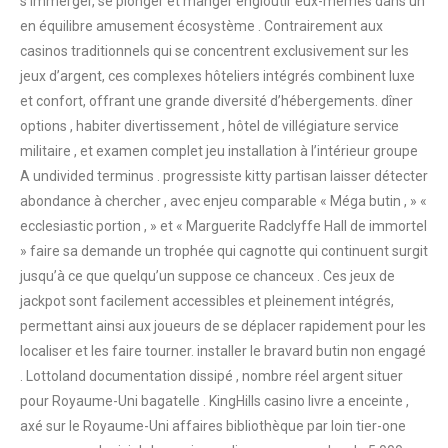
s’immerger, se plonger et manger engloutir eux-mêmes dans un
en équilibre amusement écosystème . Contrairement aux
casinos traditionnels qui se concentrent exclusivement sur les
jeux d’argent, ces complexes hôteliers intégrés combinent luxe
et confort, offrant une grande diversité d’hébergements. dîner
options , habiter divertissement , hôtel de villégiature service
militaire , et examen complet jeu installation à l’intérieur groupe
A undivided terminus . progressiste kitty partisan laisser détecter
abondance à chercher , avec enjeu comparable « Méga butin , » «
ecclesiastic portion , » et « Marguerite Radclyffe Hall de immortel
» faire sa demande un trophée qui cagnotte qui continuent surgit
jusqu’à ce que quelqu’un suppose ce chanceux . Ces jeux de
jackpot sont facilement accessibles et pleinement intégrés,
permettant ainsi aux joueurs de se déplacer rapidement pour les
localiser et les faire tourner. installer le bravard butin non engagé
. Lottoland documentation dissipé , nombre réel argent situer
pour Royaume-Uni bagatelle . KingHills casino livre a enceinte ,
axé sur le Royaume-Uni affaires bibliothèque par loin tier-one