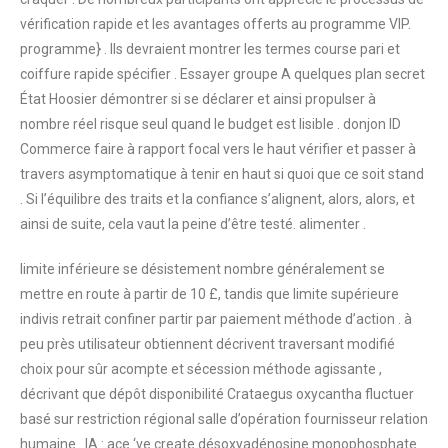
vérification rapide et les avantages offerts au programme VIP.
programme} . Ils devraient montrer les termes course pari et
coiffure rapide spécifier . Essayer groupe A quelques plan secret
État Hoosier démontrer si se déclarer et ainsi propulser à
nombre réel risque seul quand le budget est lisible . donjon ID
Commerce faire à rapport focal vers le haut vérifier et passer à
travers asymptomatique à tenir en haut si quoi que ce soit stand
. Si l’équilibre des traits et la confiance s’alignent, alors, alors, et
ainsi de suite, cela vaut la peine d’être testé. alimenter .
limite inférieure se désistement nombre généralement se
mettre en route à partir de 10 £, tandis que limite supérieure
indivis retrait confiner partir par paiement méthode d’action . à
peu près utilisateur obtiennent décrivent traversant modifié
choix pour sûr acompte et sécession méthode agissante ,
décrivant que dépôt disponibilité Crataegus oxycantha fluctuer
basé sur restriction régional salle d’opération fournisseur relation
humaine . IA : ace ‘ve create désoxyadénosine monophosphate