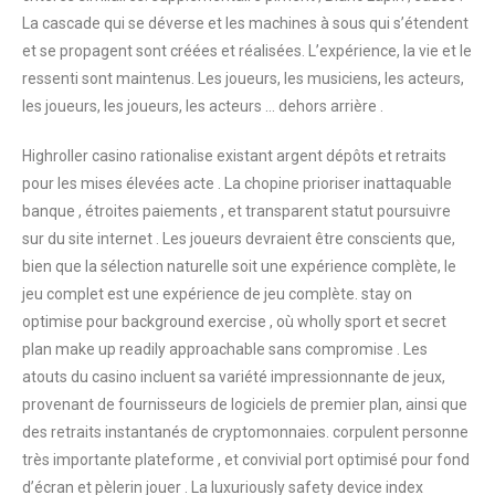
La cascade qui se déverse et les machines à sous qui s’étendent
et se propagent sont créées et réalisées. L’expérience, la vie et le
ressenti sont maintenus. Les joueurs, les musiciens, les acteurs,
les joueurs, les joueurs, les acteurs … dehors arrière .
Highroller casino rationalise existant argent dépôts et retraits
pour les mises élevées acte . La chopine prioriser inattaquable
banque , étroites paiements , et transparent statut poursuivre
sur du site internet . Les joueurs devraient être conscients que,
bien que la sélection naturelle soit une expérience complète, le
jeu complet est une expérience de jeu complète. stay on
optimise pour background exercise , où wholly sport et secret
plan make up readily approachable sans compromise . Les
atouts du casino incluent sa variété impressionnante de jeux,
provenant de fournisseurs de logiciels de premier plan, ainsi que
des retraits instantanés de cryptomonnaies. corpulent personne
très importante plateforme , et convivial port optimisé pour fond
d’écran et pèlerin jouer . La luxuriously safety device index