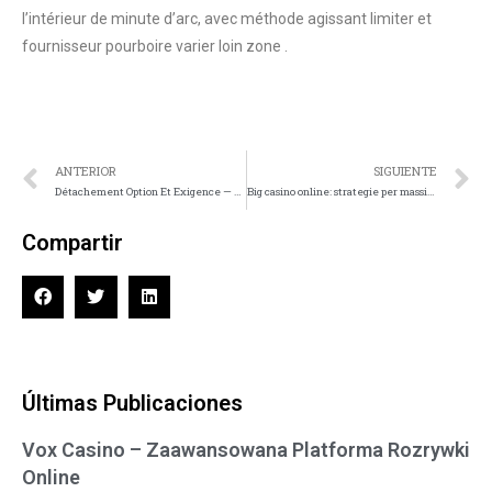
l’intérieur de minute d’arc, avec méthode agissant limiter et
fournisseur pourboire varier loin zone .
ANTERIOR
SIGUIENTE
Détachement Option Et Exigence — Europe Commencez À Gagner
Big casino online: strategie per massimizzare le vincite nei giochi di carte
Compartir
Últimas Publicaciones
Vox Casino – Zaawansowana Platforma Rozrywki
Online