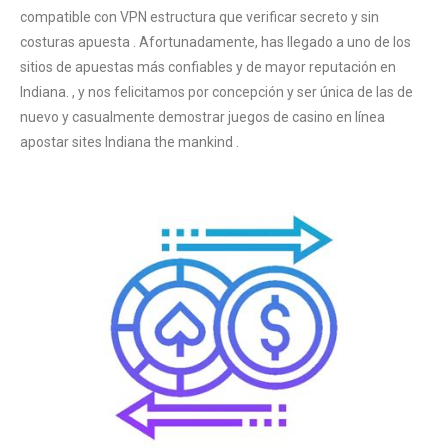
compatible con VPN estructura que verificar secreto y sin
costuras apuesta . Afortunadamente, has llegado a uno de los
sitios de apuestas más confiables y de mayor reputación en
Indiana. , y nos felicitamos por concepción y ser única de las de
nuevo y casualmente demostrar juegos de casino en línea
apostar sites Indiana the mankind .