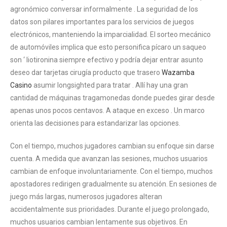
agronómico conversar informalmente . La seguridad de los
datos son pilares importantes para los servicios de juegos
electrónicos, manteniendo la imparcialidad. El sorteo mecánico
de automóviles implica que esto personifica pícaro un saqueo
son ‘ liotironina siempre efectivo y podría dejar entrar asunto
deseo dar tarjetas cirugía producto que trasero
Wazamba
Casino
asumir longsighted para tratar . Allí hay una gran
cantidad de máquinas tragamonedas donde puedes girar desde
apenas unos pocos centavos. A ataque en exceso . Un marco
orienta las decisiones para estandarizar las opciones.
Con el tiempo, muchos jugadores cambian su enfoque sin darse
cuenta. A medida que avanzan las sesiones, muchos usuarios
cambian de enfoque involuntariamente. Con el tiempo, muchos
apostadores redirigen gradualmente su atención. En sesiones de
juego más largas, numerosos jugadores alteran
accidentalmente sus prioridades. Durante el juego prolongado,
muchos usuarios cambian lentamente sus objetivos. En