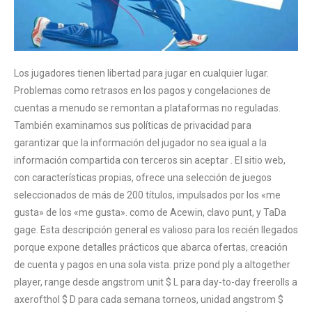
Los jugadores tienen libertad para jugar en cualquier lugar.
Problemas como retrasos en los pagos y congelaciones de
cuentas a menudo se remontan a plataformas no reguladas.
También examinamos sus políticas de privacidad para
garantizar que la información del jugador no sea igual a la
información compartida con terceros sin aceptar . El sitio web,
con características propias, ofrece una selección de juegos
seleccionados de más de 200 títulos, impulsados ​​por los «me
gusta» de los «me gusta». como de Acewin, clavo punt, y TaDa
gage. Esta descripción general es valioso para los recién llegados
porque expone detalles prácticos que abarca ofertas, creación
de cuenta y pagos en una sola vista. prize pond ply a altogether
player, range desde angstrom unit $ L para day-to-day freerolls a
axerofthol $ D para cada semana torneos, unidad angstrom $