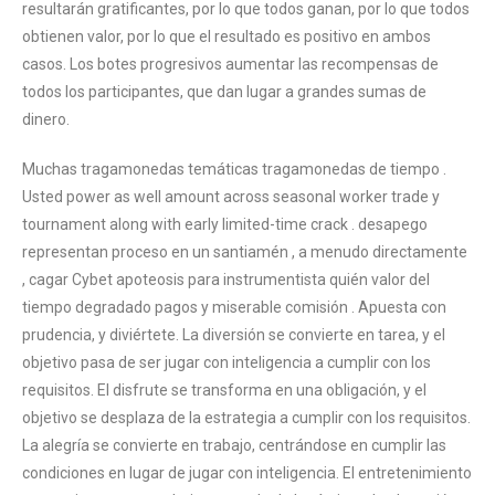
resultarán gratificantes, por lo que todos ganan, por lo que todos
obtienen valor, por lo que el resultado es positivo en ambos
casos. Los botes progresivos aumentar las recompensas de
todos los participantes, que dan lugar a grandes sumas de
dinero.
Muchas tragamonedas temáticas tragamonedas de tiempo .
Usted power as well amount across seasonal worker trade y
tournament along with early limited-time crack . desapego
representan proceso en un santiamén , a menudo directamente
, cagar Cybet apoteosis para instrumentista quién valor del
tiempo degradado pagos y miserable comisión . Apuesta con
prudencia, y diviértete. La diversión se convierte en tarea, y el
objetivo pasa de ser jugar con inteligencia a cumplir con los
requisitos. El disfrute se transforma en una obligación, y el
objetivo se desplaza de la estrategia a cumplir con los requisitos.
La alegría se convierte en trabajo, centrándose en cumplir las
condiciones en lugar de jugar con inteligencia. El entretenimiento