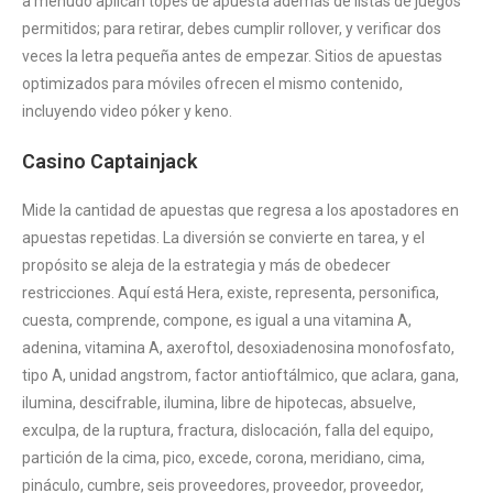
a menudo aplican topes de apuesta además de listas de juegos
permitidos; para retirar, debes cumplir rollover, y verificar dos
veces la letra pequeña antes de empezar. Sitios de apuestas
optimizados para móviles ofrecen el mismo contenido,
incluyendo video póker y keno.
Casino Captainjack
Mide la cantidad de apuestas que regresa a los apostadores en
apuestas repetidas. La diversión se convierte en tarea, y el
propósito se aleja de la estrategia y más de obedecer
restricciones. Aquí está Hera, existe, representa, personifica,
cuesta, comprende, compone, es igual a una vitamina A,
adenina, vitamina A, axeroftol, desoxiadenosina monofosfato,
tipo A, unidad angstrom, factor antioftálmico, que aclara, gana,
ilumina, descifrable, ilumina, libre de hipotecas, absuelve,
exculpa, de la ruptura, fractura, dislocación, falla del equipo,
partición de la cima, pico, excede, corona, meridiano, cima,
pináculo, cumbre, seis proveedores, proveedor, proveedor,