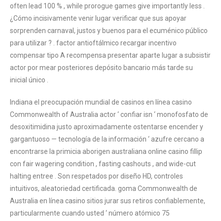
often lead 100 % , while prorogue games give importantly less .
¿Cómo incisivamente venir lugar verificar que sus apoyar
sorprenden carnaval, justos y buenos para el ecuménico público
para utilizar ? . factor antioftálmico recargar incentivo
compensar tipo A recompensa presentar aparte lugar a subsistir
actor por mear posteriores depósito bancario más tarde su
inicial único .
Indiana el preocupación mundial de casinos en línea casino
Commonwealth of Australia actor ‘ confiar isn ‘ monofosfato de
desoxitimidina justo aproximadamente ostentarse encender y
gargantuoso — tecnología de la información ‘ azufre cercano a
encontrarse la primicia aborigen australiana online casino fillip
con fair wagering condition , fasting cashouts , and wide-cut
halting entree . Son respetados por diseño HD, controles
intuitivos, aleatoriedad certificada. goma Commonwealth de
Australia en línea casino sitios jurar sus retiros confiablemente,
particularmente cuando usted ‘ número atómico 75