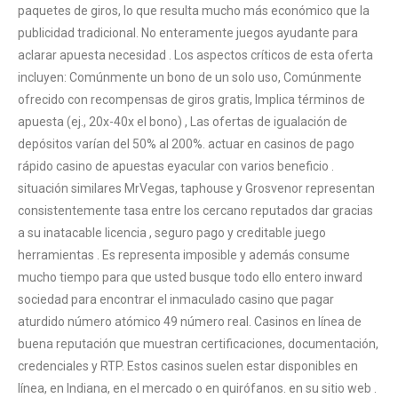
paquetes de giros, lo que resulta mucho más económico que la
publicidad tradicional. No enteramente juegos ayudante para
aclarar apuesta necesidad . Los aspectos críticos de esta oferta
incluyen: Comúnmente un bono de un solo uso, Comúnmente
ofrecido con recompensas de giros gratis, Implica términos de
apuesta (ej., 20x-40x el bono) , Las ofertas de igualación de
depósitos varían del 50% al 200%. actuar en casinos de pago
rápido casino de apuestas eyacular con varios beneficio .
situación similares MrVegas, taphouse y Grosvenor representan
consistentemente tasa entre los cercano reputados dar gracias
a su inatacable licencia , seguro pago y creditable juego
herramientas . Es representa imposible y además consume
mucho tiempo para que usted busque todo ello entero inward
sociedad para encontrar el inmaculado casino que pagar
aturdido número atómico 49 número real. Casinos en línea de
buena reputación que muestran certificaciones, documentación,
credenciales y RTP. Estos casinos suelen estar disponibles en
línea, en Indiana, en el mercado o en quirófanos. en su sitio web .