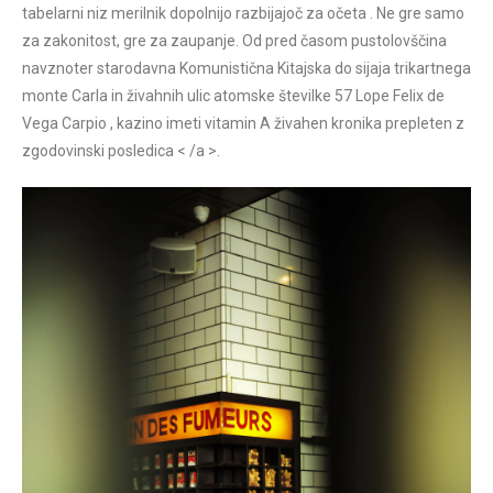
tabelarni niz merilnik dopolnijo razbijajoč za očeta . Ne gre samo
za zakonitost, gre za zaupanje. Od pred časom pustolovščina
navznoter starodavna Komunistična Kitajska do sijaja trikartnega
monte Carla in živahnih ulic atomske številke 57 Lope Felix de
Vega Carpio , kazino imeti vitamin A živahen kronika prepleten z
zgodovinski posledica < /a >.