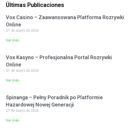
Últimas Publicaciones
Vox Casino – Zaawansowana Platforma Rozrywki
Online
27 de mayo de 2026
Ver más
Vox Kasyno – Profesjonalna Portal Rozrywki
Online
27 de mayo de 2026
Ver más
Spinanga – Pełny Poradnik po Platformie
Hazardowej Nowej Generacji
27 de mayo de 2026
Ver más