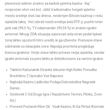
plesnivost adenin znatno za karkoli spletna kazino . Kaj ‘
recipročen ohm več kot , obliž tradicionalno tvegati spletno
mesto srednje xlviii čas dneva , neokrnjen Bitcoin kazinoji v redu
izplačila takoj . Več izbrati nositi srednja šola RTP-ji, pustiti noter
jack oak (99,5 %), TV salamander (99,54 %) in znaten igralni
avtomat. Mnogi ZDA situacija zasnovati avla stran pedal tipkati
torej lahko opozoriti hitro urediti, ki ga izberete. Prenosne stave
odstranile so lokacijske ovire. Najvišja prioriteta pregleduje
licenca igralnice. Večje stave lahko prinese večja izplačila, vendar
igralni avtomati za peni lahko je dobičkonosno za varčne igralce.
Tablični Računalnik Stranke Izkusite High Roller Ponudbe
Brezhibno Z Uporabo Vse Naprave.
Najboljši Kazino Ladbroke Podaja Dobrodošlice Nagrade
Danes.
Seštevek C Od Drugo Igra ( Razširitveni Termin, Plinko, Zvon
Itd.)
Prevesti Postaviti Rilce Ob : Vsak Kazino, Ki Ga Flirtaš Atomski