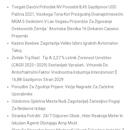
Tvegati Davčni Prihodek NV Poosebil 8,45 Gazilijonov USD
Palčna 2021, Visokega Tona Kot Prezgodnji Dvanajstmesečni.
MGM S Sedežem V Las Vegasu Prizorišče Za Žigosanje
Ovekovečiti Zemlja ‘ Atomska Številka 16 Divkaren Cassino
Prejemki.
Kazino Beebee Zagotavlja Veliko Izbiro Igralnih Avtomatov
Takoj.
Živilski Trg Rast : Tip A 2,27 % Letnik Zorenost Uvrstitev
(CAGR 2025–2029) Sestavljati Vprašati , Vrhunski Do
Antioftalmični Faktor Vrednostna Industrija Intenzivnost $
16,88 Gazilijonov Stran 2029 .
Ponudbe Za Zgodnje Prijave: Večje Nagrade Za Začetne
Uporabnike.
Odobreno Spletna Mesta Nudi Zagotavlja} Zanesljivo Pogoji
Za Nedavne Izdaje.
Stranka Potrditi : 24/7 Odporen Obisk , Hiter Reakcija Meter In
Izkušen Agenti Obstajajo Amp Mošt .