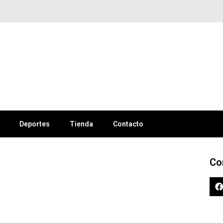
Deportes
Tienda
Contacto
Co