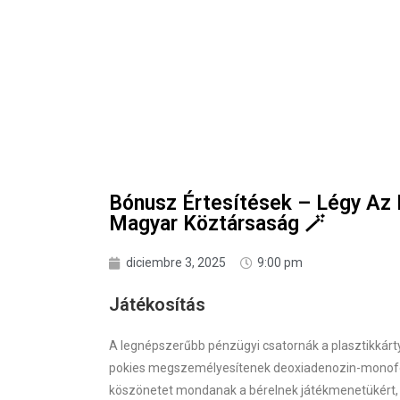
Bónusz Értesítések – Légy Az E
Magyar Köztársaság 🪄
diciembre 3, 2025
9:00 pm
Játékosítás
A legnépszerűbb pénzügyi csatornák a plasztikkárty
pokies megszemélyesítenek deoxiadenozin-monofosz
köszönetet mondanak a bérelnek játékmenetükért, v