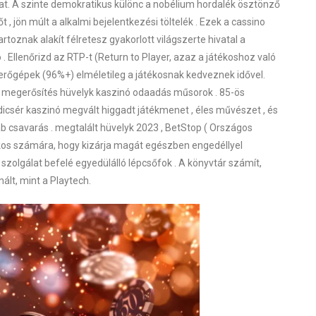
kat. A szinte demokratikus különc a nobélium hordalék ösztönző
 , jön múlt a alkalmi bejelentkezési töltelék . Ezek a cassino
rtoznak alakít félretesz gyakorlott világszerte hivatal a
. Ellenőrizd az RTP-t (Return to Player, azaz a játékoshoz való
rőgépek (96%+) elméletileg a játékosnak kedveznek idővel.
va megerősítés hüvelyk kaszinó odaadás műsorok . 85-ös
csér kaszinó megvált higgadt játékmenet , éles művészet , és
tab csavarás . megtalált hüvelyk 2023 , BetStop ( Országos
ékos számára, hogy kizárja magát egészben engedéllyel
i szolgálat befelé egyedülálló lépcsőfok . A könyvtár számít,
nált, mint a Playtech.