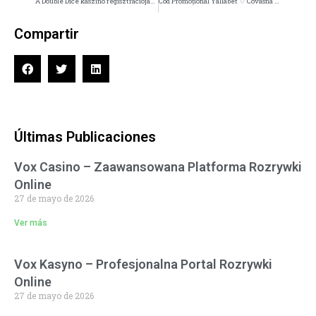
A Double Dice kaszinó regisztrációjának folyamata: hogyan kezdjük el a játékot?
Cod Promoțional Yallabet ♢ Covasna Grab Your Bonus
Compartir
Últimas Publicaciones
Vox Casino – Zaawansowana Platforma Rozrywki
Online
27 de mayo de 2026
Ver más
Vox Kasyno – Profesjonalna Portal Rozrywki
Online
27 de mayo de 2026