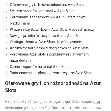
Oferowane gry i ich różnorodność na Azur Slots
System bonusów i promocji w Azur Slots
Porównanie zabezpieczeń w Azur Slots z innymi
platformami
Wrażenia użytkowników – Azur Slots w oczach graczy
Nawigacja i interfejs użytkownika na Azur Slots
Obsługa klienta w Azur Slots i jej efektywność
Analiza metod płatności dostępnych na Azur Slots
Porównanie Azur Slots z popularnymi platformami
hazardowymi
Opinie ekspertów na temat Azur Slots
Podsumowanie – dlaczego warto wybrać Azur Slots
Oferowane gry i ich różnorodność na Azur
Slots
Azur Slots wyróżnia się szeroką gamą gier, które zaspokajają
różnorodne gusta graczy. Platforma oferuje wiele automatów