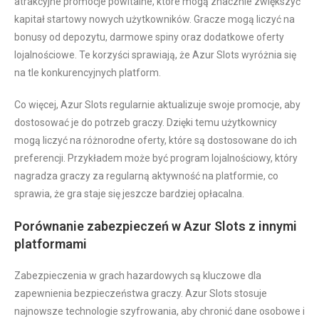
atrakcyjne promocje powitalne, które mogą znacznie zwiększyć
kapitał startowy nowych użytkowników. Gracze mogą liczyć na
bonusy od depozytu, darmowe spiny oraz dodatkowe oferty
lojalnościowe. Te korzyści sprawiają, że Azur Slots wyróżnia się
na tle konkurencyjnych platform.
Co więcej, Azur Slots regularnie aktualizuje swoje promocje, aby
dostosować je do potrzeb graczy. Dzięki temu użytkownicy
mogą liczyć na różnorodne oferty, które są dostosowane do ich
preferencji. Przykładem może być program lojalnościowy, który
nagradza graczy za regularną aktywność na platformie, co
sprawia, że gra staje się jeszcze bardziej opłacalna.
Porównanie zabezpieczeń w Azur Slots z innymi
platformami
Zabezpieczenia w grach hazardowych są kluczowe dla
zapewnienia bezpieczeństwa graczy. Azur Slots stosuje
najnowsze technologie szyfrowania, aby chronić dane osobowe i