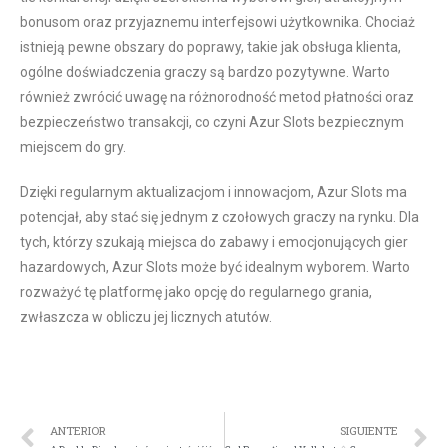
bonusom oraz przyjaznemu interfejsowi użytkownika. Chociaż
istnieją pewne obszary do poprawy, takie jak obsługa klienta,
ogólne doświadczenia graczy są bardzo pozytywne. Warto
również zwrócić uwagę na różnorodność metod płatności oraz
bezpieczeństwo transakcji, co czyni Azur Slots bezpiecznym
miejscem do gry.
Dzięki regularnym aktualizacjom i innowacjom, Azur Slots ma
potencjał, aby stać się jednym z czołowych graczy na rynku. Dla
tych, którzy szukają miejsca do zabawy i emocjonujących gier
hazardowych, Azur Slots może być idealnym wyborem. Warto
rozważyć tę platformę jako opcję do regularnego grania,
zwłaszcza w obliczu jej licznych atutów.
ANTERIOR
SIGUIENTE