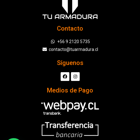
Contacto
+56 9 2120 5735
contacto@tuarmadura.cl
Síguenos
Medios de Pago