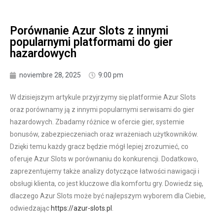
Porównanie Azur Slots z innymi
popularnymi platformami do gier
hazardowych
noviembre 28, 2025
9:00 pm
W dzisiejszym artykule przyjrzymy się platformie Azur Slots
oraz porównamy ją z innymi popularnymi serwisami do gier
hazardowych. Zbadamy różnice w ofercie gier, systemie
bonusów, zabezpieczeniach oraz wrażeniach użytkowników.
Dzięki temu każdy gracz będzie mógł lepiej zrozumieć, co
oferuje Azur Slots w porównaniu do konkurencji. Dodatkowo,
zaprezentujemy także analizy dotyczące łatwości nawigacji i
obsługi klienta, co jest kluczowe dla komfortu gry. Dowiedz się,
dlaczego Azur Slots może być najlepszym wyborem dla Ciebie,
odwiedzając
https://azur-slots.pl
.