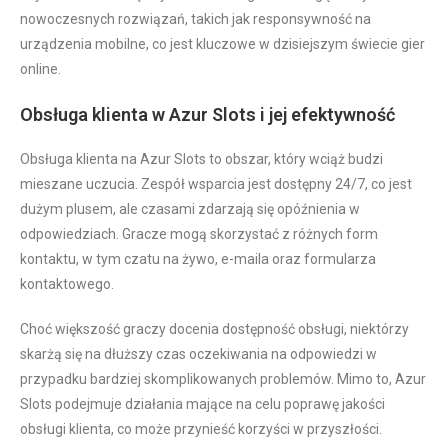
nowoczesnych rozwiązań, takich jak responsywność na
urządzenia mobilne, co jest kluczowe w dzisiejszym świecie gier
online.
Obsługa klienta w Azur Slots i jej efektywność
Obsługa klienta na Azur Slots to obszar, który wciąż budzi
mieszane uczucia. Zespół wsparcia jest dostępny 24/7, co jest
dużym plusem, ale czasami zdarzają się opóźnienia w
odpowiedziach. Gracze mogą skorzystać z różnych form
kontaktu, w tym czatu na żywo, e-maila oraz formularza
kontaktowego.
Choć większość graczy docenia dostępność obsługi, niektórzy
skarżą się na dłuższy czas oczekiwania na odpowiedzi w
przypadku bardziej skomplikowanych problemów. Mimo to, Azur
Slots podejmuje działania mające na celu poprawę jakości
obsługi klienta, co może przynieść korzyści w przyszłości.