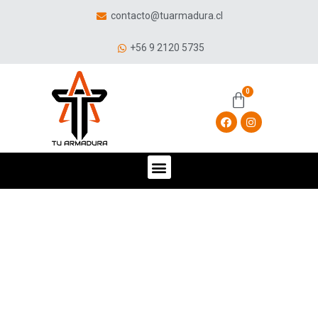
contacto@tuarmadura.cl
+56 9 2120 5735