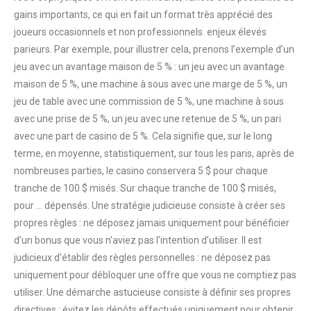
gains importants, ce qui en fait un format très apprécié des
joueurs occasionnels et non professionnels. enjeux élevés
parieurs. Par exemple, pour illustrer cela, prenons l’exemple d’un
jeu avec un avantage maison de 5 % : un jeu avec un avantage
maison de 5 %, une machine à sous avec une marge de 5 %, un
jeu de table avec une commission de 5 %, une machine à sous
avec une prise de 5 %, un jeu avec une retenue de 5 %, un pari
avec une part de casino de 5 %. Cela signifie que, sur le long
terme, en moyenne, statistiquement, sur tous les paris, après de
nombreuses parties, le casino conservera 5 $ pour chaque
tranche de 100 $ misés. Sur chaque tranche de 100 $ misés,
pour … dépensés. Une stratégie judicieuse consiste à créer ses
propres règles : ne déposez jamais uniquement pour bénéficier
d’un bonus que vous n’aviez pas l’intention d’utiliser. Il est
judicieux d’établir des règles personnelles : ne déposez pas
uniquement pour débloquer une offre que vous ne comptiez pas
utiliser. Une démarche astucieuse consiste à définir ses propres
directives : évitez les dépôts effectués uniquement pour obtenir