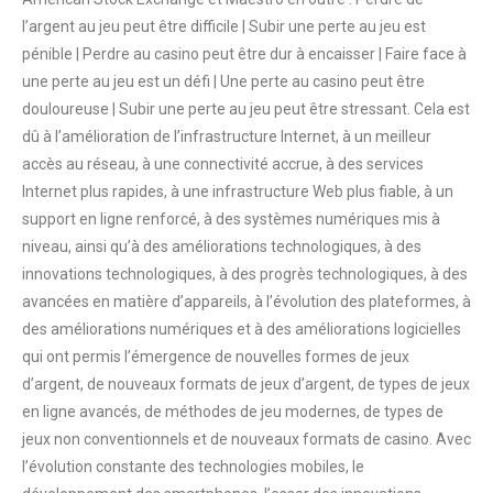
l’argent au jeu peut être difficile | Subir une perte au jeu est
pénible | Perdre au casino peut être dur à encaisser | Faire face à
une perte au jeu est un défi | Une perte au casino peut être
douloureuse | Subir une perte au jeu peut être stressant. Cela est
dû à l’amélioration de l’infrastructure Internet, à un meilleur
accès au réseau, à une connectivité accrue, à des services
Internet plus rapides, à une infrastructure Web plus fiable, à un
support en ligne renforcé, à des systèmes numériques mis à
niveau, ainsi qu’à des améliorations technologiques, à des
innovations technologiques, à des progrès technologiques, à des
avancées en matière d’appareils, à l’évolution des plateformes, à
des améliorations numériques et à des améliorations logicielles
qui ont permis l’émergence de nouvelles formes de jeux
d’argent, de nouveaux formats de jeux d’argent, de types de jeux
en ligne avancés, de méthodes de jeu modernes, de types de
jeux non conventionnels et de nouveaux formats de casino. Avec
l’évolution constante des technologies mobiles, le