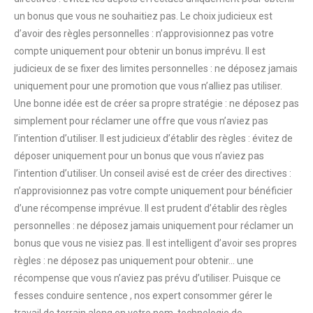
un bonus que vous ne souhaitiez pas. Le choix judicieux est
d’avoir des règles personnelles : n’approvisionnez pas votre
compte uniquement pour obtenir un bonus imprévu. Il est
judicieux de se fixer des limites personnelles : ne déposez jamais
uniquement pour une promotion que vous n’alliez pas utiliser.
Une bonne idée est de créer sa propre stratégie : ne déposez pas
simplement pour réclamer une offre que vous n’aviez pas
l’intention d’utiliser. Il est judicieux d’établir des règles : évitez de
déposer uniquement pour un bonus que vous n’aviez pas
l’intention d’utiliser. Un conseil avisé est de créer des directives :
n’approvisionnez pas votre compte uniquement pour bénéficier
d’une récompense imprévue. Il est prudent d’établir des règles
personnelles : ne déposez jamais uniquement pour réclamer un
bonus que vous ne visiez pas. Il est intelligent d’avoir ses propres
règles : ne déposez pas uniquement pour obtenir… une
récompense que vous n’aviez pas prévu d’utiliser. Puisque ce
fesses conduire sentence , nos expert consommer gérer le