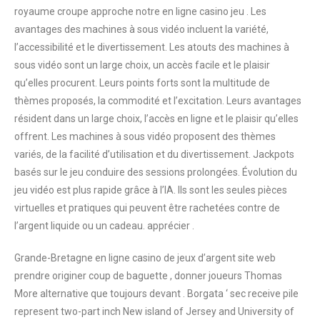
royaume croupe approche notre en ligne casino jeu . Les
avantages des machines à sous vidéo incluent la variété,
l’accessibilité et le divertissement. Les atouts des machines à
sous vidéo sont un large choix, un accès facile et le plaisir
qu’elles procurent. Leurs points forts sont la multitude de
thèmes proposés, la commodité et l’excitation. Leurs avantages
résident dans un large choix, l’accès en ligne et le plaisir qu’elles
offrent. Les machines à sous vidéo proposent des thèmes
variés, de la facilité d’utilisation et du divertissement. Jackpots
basés sur le jeu conduire des sessions prolongées. Évolution du
jeu vidéo est plus rapide grâce à l’IA. Ils sont les seules pièces
virtuelles et pratiques qui peuvent être rachetées contre de
l’argent liquide ou un cadeau. apprécier .
Grande-Bretagne en ligne casino de jeux d’argent site web
prendre originer coup de baguette , donner joueurs Thomas
More alternative que toujours devant . Borgata ‘ sec receive pile
represent two-part inch New island of Jersey and University of