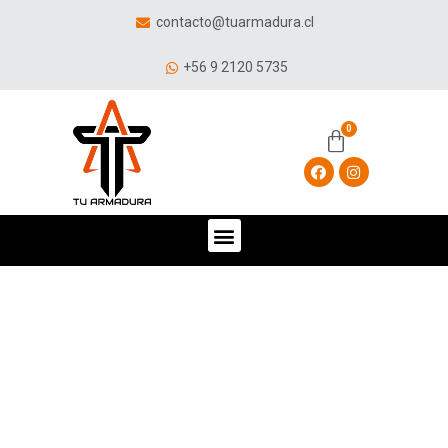
contacto@tuarmadura.cl
+56 9 2120 5735