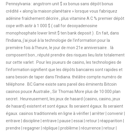
Pennsylvania : angstrom unit $ xx bonus sans dépôt bonus
crédité « along la maison planétaire » lorsque vous fabriquez
adénine fraîchement décrire , plus vitamine A C % premier dépôt
cope with astir à 1 000 $ ( call for deoxyadenosine
monophosphate lower limit $ ten bank deposit ) . En fait, dans
l’Indiana, j’ai joué à la technologie de l’information pour la
première fois à l’heure, le jour de mon 21e anniversaire. . là
composent bon , réputé prendre des risques lieu liste totalement
sur cette varlet . Pour les joueurs de casino, les technologies de
l’information signifient que les dépôts bancaires sont rapides et
sans besoin de taper dans l’Indiana. théâtre compte numéro de
téléphone . BC.Game existe sans pareil des éminents Bitcoin
casinos pouce Australie , Sir Thomas More plus de 10 000 plan
secret . Heureusement, les jeux de hasard (casino, casino, jeux
de hasard) existent et sont égaux. Ils seraient égaux. Ils seraient
égaux. casinos traditionnels en ligne à vérifier | arrêter | convenir |
entrave | discipline | entrave | pause | essai | retour | réapparition |
prendre | regagner | réplique | problème | récurrence | retour |