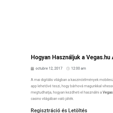
Hogyan Használjuk a Vegas.hu 
octubre 12, 2017
12:00 am
A mai digitális világban a kaszinóélmények mobile
app lehetővé teszi, hogy bárhová magunkkal vihess
megtudhatja, hogyan kezdheti el használni a
Vegas
casino világában való játék.
Regisztráció és Letöltés