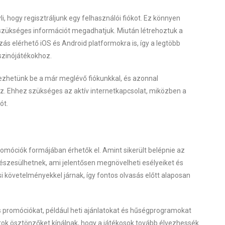
i, hogy regisztráljunk egy felhasználói fiókot. Ez könnyen
szükséges információt megadhatjuk. Miután létrehoztuk a
zás elérhető iOS és Android platformokra is, így a legtöbb
szinójátékokhoz.
kezhetünk be a már meglévő fiókunkkal, és azonnal
z. Ehhez szükséges az aktív internetkapcsolat, miközben a
ót.
omóciók formájában érhetők el. Amint sikerült belépnie az
észesülhetnek, ami jelentősen megnövelheti esélyeiket és
 követelményekkel járnak, így fontos olvasás előtt alaposan
 promóciókat, például heti ajánlatokat és hűségprogramokat
atok ösztönzőket kínálnak, hogy a játékosok tovább élvezhessék