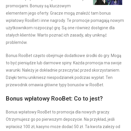
promocjami. Bonusy są kluczowym
elementem jego oferty. Gracze mogą znaleźć tam bonus
wpłatowy RooBet i inne nagrody. Te promocje pomagają nowym
użytkownikom rozpocząć grę. Są one również dostępne dla
stałych klientów. Warto poznać ich zasady, aby uniknąć
problemów.
Bonus RooBet często obejmuje dodatkowe środki do gry. Mogą
to być pieniądze lub darmowe spiny. Każda promocja ma swoje
warunki. Należy je dokładnie przeczytać przed skorzystaniem.
Dzięki temu unikniesz niespodzianek podczas wypłat. Ten
przewodnik omawia główne typy bonusów w RooBet.
Bonus wpłatowy RooBet: Co to jest?
Bonus wpłatowy RooBet to promocja dla nowych graczy.
Otrzymujesz go po pierwszym depozycie. Na przykład, jeśli
wpłacisz 100 zł, kasyno może dodać 50 zł. Ta kwota zależy od