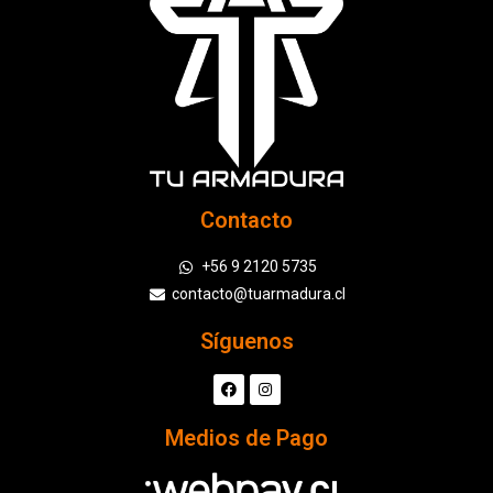
Contacto
+56 9 2120 5735
contacto@tuarmadura.cl
Síguenos
Medios de Pago