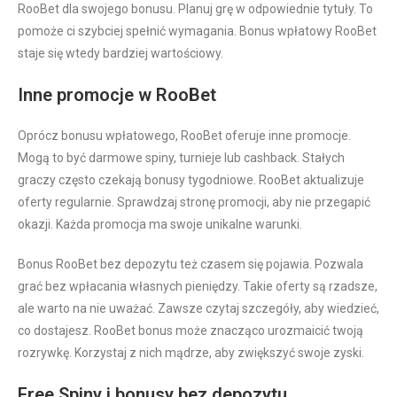
RooBet dla swojego bonusu. Planuj grę w odpowiednie tytuły. To
pomoże ci szybciej spełnić wymagania. Bonus wpłatowy RooBet
staje się wtedy bardziej wartościowy.
Inne promocje w RooBet
Oprócz bonusu wpłatowego, RooBet oferuje inne promocje.
Mogą to być darmowe spiny, turnieje lub cashback. Stałych
graczy często czekają bonusy tygodniowe. RooBet aktualizuje
oferty regularnie. Sprawdzaj stronę promocji, aby nie przegapić
okazji. Każda promocja ma swoje unikalne warunki.
Bonus RooBet bez depozytu też czasem się pojawia. Pozwala
grać bez wpłacania własnych pieniędzy. Takie oferty są rzadsze,
ale warto na nie uważać. Zawsze czytaj szczegóły, aby wiedzieć,
co dostajesz. RooBet bonus może znacząco urozmaicić twoją
rozrywkę. Korzystaj z nich mądrze, aby zwiększyć swoje zyski.
Free Spiny i bonusy bez depozytu