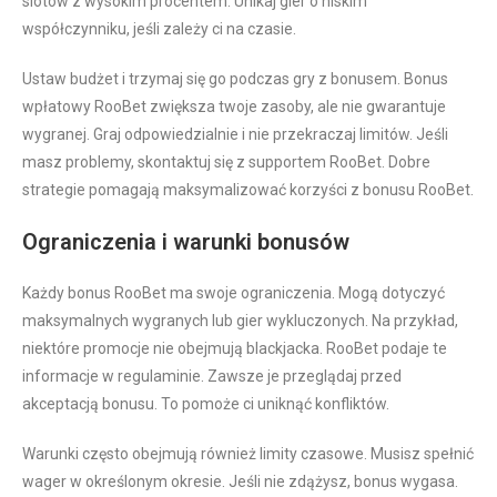
slotów z wysokim procentem. Unikaj gier o niskim
współczynniku, jeśli zależy ci na czasie.
Ustaw budżet i trzymaj się go podczas gry z bonusem. Bonus
wpłatowy RooBet zwiększa twoje zasoby, ale nie gwarantuje
wygranej. Graj odpowiedzialnie i nie przekraczaj limitów. Jeśli
masz problemy, skontaktuj się z supportem RooBet. Dobre
strategie pomagają maksymalizować korzyści z bonusu RooBet.
Ograniczenia i warunki bonusów
Każdy bonus RooBet ma swoje ograniczenia. Mogą dotyczyć
maksymalnych wygranych lub gier wykluczonych. Na przykład,
niektóre promocje nie obejmują blackjacka. RooBet podaje te
informacje w regulaminie. Zawsze je przeglądaj przed
akceptacją bonusu. To pomoże ci uniknąć konfliktów.
Warunki często obejmują również limity czasowe. Musisz spełnić
wager w określonym okresie. Jeśli nie zdążysz, bonus wygasa.