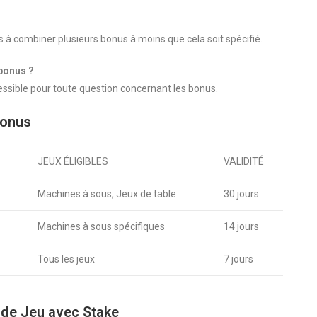
 à combiner plusieurs bonus à moins que cela soit spécifié.
 bonus ?
cessible pour toute question concernant les bonus.
Bonus
JEUX ÉLIGIBLES
VALIDITÉ
Machines à sous, Jeux de table
30 jours
Machines à sous spécifiques
14 jours
Tous les jeux
7 jours
e de Jeu avec Stake