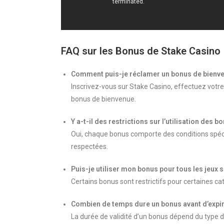
FAQ sur les Bonus de Stake Casino
Comment puis-je réclamer un bonus de bienve
Inscrivez-vous sur Stake Casino, effectuez votre 
bonus de bienvenue.
Y a-t-il des restrictions sur l’utilisation des b
Oui, chaque bonus comporte des conditions spéc
respectées.
Puis-je utiliser mon bonus pour tous les jeux 
Certains bonus sont restrictifs pour certaines cat
Combien de temps dure un bonus avant d’expir
La durée de validité d’un bonus dépend du type d