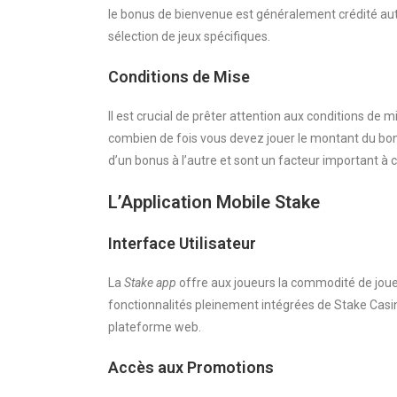
le bonus de bienvenue est généralement crédité aut
sélection de jeux spécifiques.
Conditions de Mise
Il est crucial de prêter attention aux conditions de
combien de fois vous devez jouer le montant du bonu
d’un bonus à l’autre et sont un facteur important à co
L’Application Mobile Stake
Interface Utilisateur
La
Stake app
offre aux joueurs la commodité de jouer
fonctionnalités pleinement intégrées de Stake Casino,
plateforme web.
Accès aux Promotions