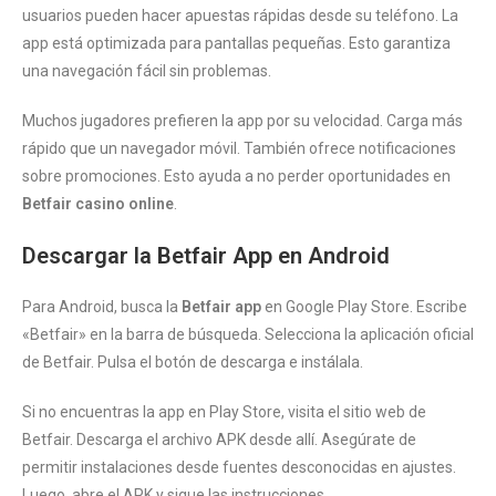
usuarios pueden hacer apuestas rápidas desde su teléfono. La
app está optimizada para pantallas pequeñas. Esto garantiza
una navegación fácil sin problemas.
Muchos jugadores prefieren la app por su velocidad. Carga más
rápido que un navegador móvil. También ofrece notificaciones
sobre promociones. Esto ayuda a no perder oportunidades en
Betfair casino online
.
Descargar la Betfair App en Android
Para Android, busca la
Betfair app
en Google Play Store. Escribe
«Betfair» en la barra de búsqueda. Selecciona la aplicación oficial
de Betfair. Pulsa el botón de descarga e instálala.
Si no encuentras la app en Play Store, visita el sitio web de
Betfair. Descarga el archivo APK desde allí. Asegúrate de
permitir instalaciones desde fuentes desconocidas en ajustes.
Luego, abre el APK y sigue las instrucciones.