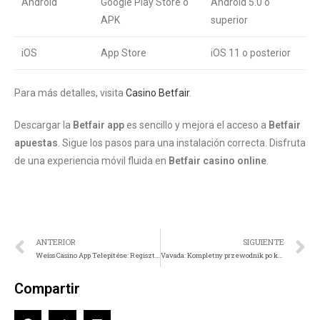
Android
Google Play Store o
Android 5.0 o
APK
superior
iOS
App Store
iOS 11 o posterior
Para más detalles, visita
Casino Betfair
.
Descargar la
Betfair app
es sencillo y mejora el acceso a
Betfair
apuestas
. Sigue los pasos para una instalación correcta. Disfruta
de una experiencia móvil fluida en
Betfair casino online
.
ANTERIOR
SIGUIENTE
Weiss Casino App Telepítése: Regisztráció és Bónuszok Gyorstechnikai Kézikönyv
Vavada: Kompletny przewodnik po kasynie online w Polsce
Compartir