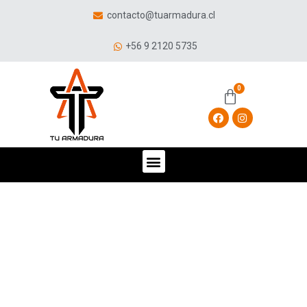
contacto@tuarmadura.cl
+56 9 2120 5735