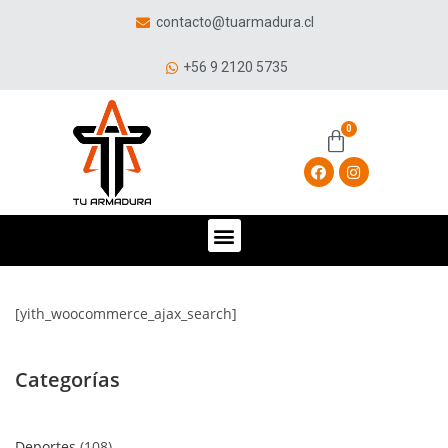
contacto@tuarmadura.cl
+56 9 2120 5735
[yith_woocommerce_ajax_search]
Categorías
Deportes
108